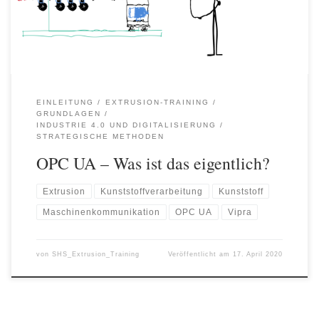
Produktleitsysteme, BDE etc.) ist es notwendig, dass bekannt ist in
welchem Datenmodell die Signale von der jeweiligen Anlage […]
EINLEITUNG
EXTRUSION-TRAINING
GRUNDLAGEN
INDUSTRIE 4.0 UND DIGITALISIERUNG
STRATEGISCHE METHODEN
OPC UA – Was ist das eigentlich?
Extrusion
Kunststoffverarbeitung
Kunststoff
Maschinenkommunikation
OPC UA
Vipra
von
SHS_Extrusion_Training
Veröffentlicht am
17. April 2020