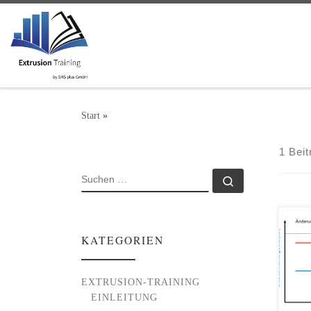
Zum Inhalt springen
Start
»
1 Beit
SUCHE
Suchen …
Wie 
KATEGORIEN
bere
Verm
Prod
EXTRUSION-TRAINING
Sich
EINLEITUNG
und 
rats