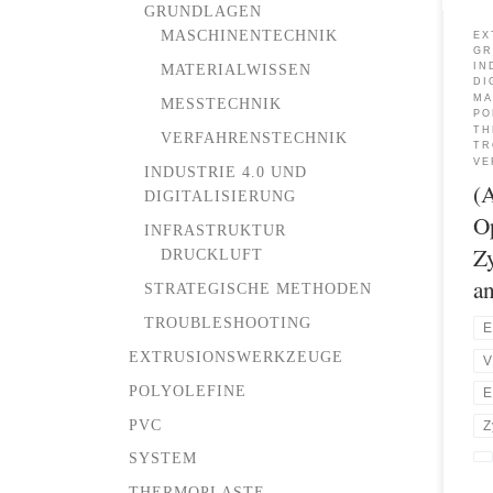
GRUNDLAGEN
Extr
MASCHINENTECHNIK
EX
para
GR
Zyli
IN
MATERIALWISSEN
DI
lauf
MA
MESSTECHNIK
aufg
PO
der 
TH
VERFAHRENSTECHNIK
TR
bena
VE
INDUSTRIE 4.0 UND
[…]
(
DIGITALISIERUNG
O
INFRASTRUKTUR
Z
DRUCKLUFT
a
STRATEGISCHE METHODEN
TROUBLESHOOTING
E
EXTRUSIONSWERKZEUGE
V
POLYOLEFINE
E
PVC
Z
SYSTEM
THERMOPLASTE