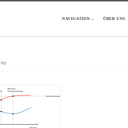
NAVIGATION
ÜBER UNS
rag
im vorhergehenden Beitrag
its angesprochen, ist es zur
eidung von
uktionsproblemen sowie zur
erstellung einer wirtschaftlichen
produktiven Produktion stets
am, die Temperaturen des