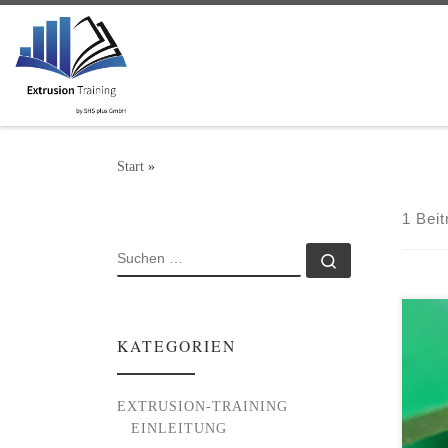
Zum Inhalt springen
Start
»
1 Beit
SUCHE
Suchen …
Rohr
KATEGORIEN
häuf
Extr
insb
EXTRUSION-TRAINING
Prod
EINLEITUNG
Prod
ange