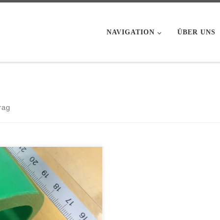
NAVIGATION
ÜBER UNS
rag
endeneinfall ist eines der
igsten Probleme bei der
usion von Rohren und tritt
esondere dann auf, wenn auf den
uktionslinien hohe
uktionsgeschwindigkeiten
fahren werden. Die Gründe für