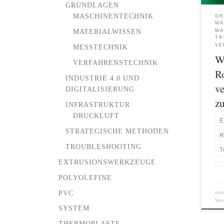
GRUNDLAGEN
die 
MASCHINENTECHNIK
GR
Eige
MA
Prob
MATERIALWISSEN
MA
TR
mögl
VE
MESSTECHNIK
beze
W
[…]
VERFAHRENSTECHNIK
R
INDUSTRIE 4.0 UND
v
DIGITALISIERUNG
z
INFRASTRUKTUR
DRUCKLUFT
E
STRATEGISCHE METHODEN
R
TROUBLESHOOTING
T
EXTRUSIONSWERKZEUGE
POLYOLEFINE
PVC
vo
Ver
SYSTEM
THERMOPLASTE