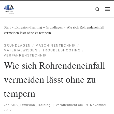
Zum Inhalt springen
Search
Me
Start
»
Extrusion-Training
»
Grundlagen
»
Wie sich Rohrendeneinfall
vermeiden lässt ohne zu tempern
GRUNDLAGEN
MASCHINENTECHNIK
MATERIALWISSEN
TROUBLESHOOTING
VERFAHRENSTECHNIK
Wie sich Rohrendeneinfall
vermeiden lässt ohne zu
tempern
von
SHS_Extrusion_Training
|
Veröffentlicht am
19. November
2017