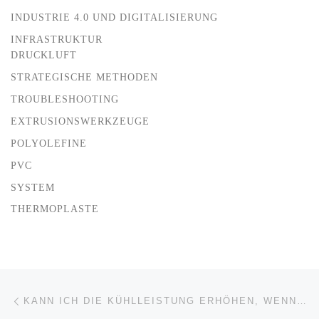
INDUSTRIE 4.0 UND DIGITALISIERUNG
INFRASTRUKTUR
DRUCKLUFT
STRATEGISCHE METHODEN
TROUBLESHOOTING
EXTRUSIONSWERKZEUGE
POLYOLEFINE
PVC
SYSTEM
THERMOPLASTE
Beitragsnavigation
Vorheriger Beitrag
KANN ICH DIE KÜHLLEISTUNG ERHÖHEN, WENN ICH DIE KÜHLTANKS ANEINANDERSCHRAUBE?