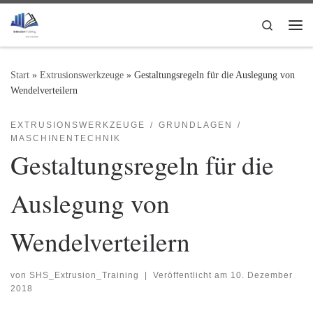
Zum Inhalt springen
Search
Me
Start
»
Extrusionswerkzeuge
»
Gestaltungsregeln für die Auslegung von
Wendelverteilern
EXTRUSIONSWERKZEUGE
GRUNDLAGEN
MASCHINENTECHNIK
Gestaltungsregeln für die
Auslegung von
Wendelverteilern
von
SHS_Extrusion_Training
|
Veröffentlicht am
10. Dezember
2018